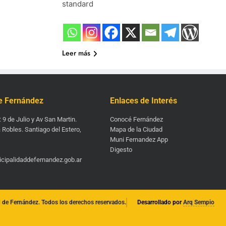
standard
Leer más
e Fernández
Enlaces de Interés
: 9 de Julio y Av San Martin.
Conocé Fernández
 Robles. Santiago del Estero,
Mapa de la Ciudad
Muni Fernandez App
Digesto
cipalidaddefernandez.gob.ar
 de Fernández. Todos los derechos reservados.
Desarrollado por
Arq Sempio