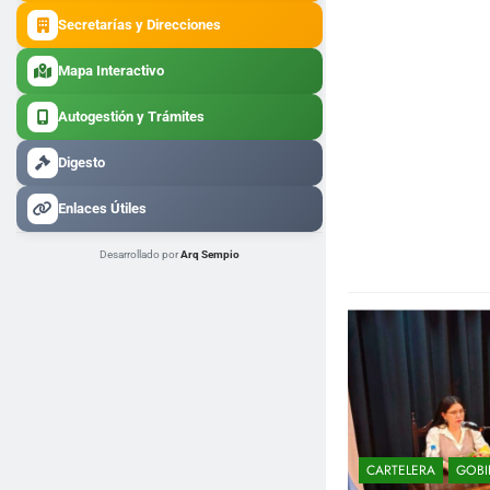
Secretarías y Direcciones
Mapa Interactivo
Autogestión y Trámites
Digesto
Enlaces Útiles
Desarrollado por
Arq Sempio
CARTELERA
GOBI