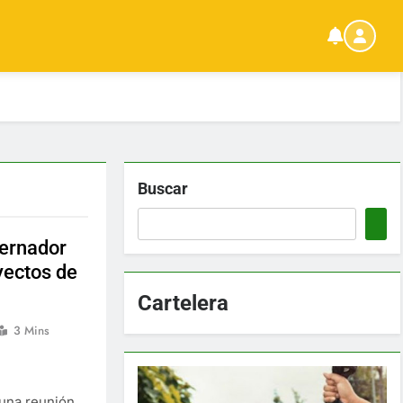
Buscar
bernador
yectos de
Cartelera
3 Mins
 una reunión