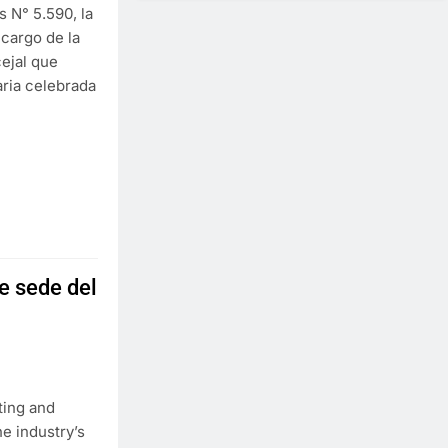
 N° 5.590, la
 cargo de la
cejal que
aria celebrada
e sede del
ting and
e industry’s