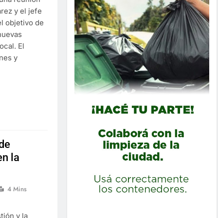
rez y el jefe
l objetivo de
 nuevas
ocal. El
rnes y
 de
en la
4 Mins
ión y la