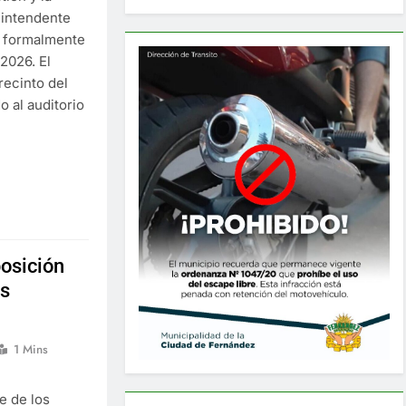
 intendente
jó formalmente
2026. El
recinto del
 al auditorio
osición
os
1 Mins
e de los