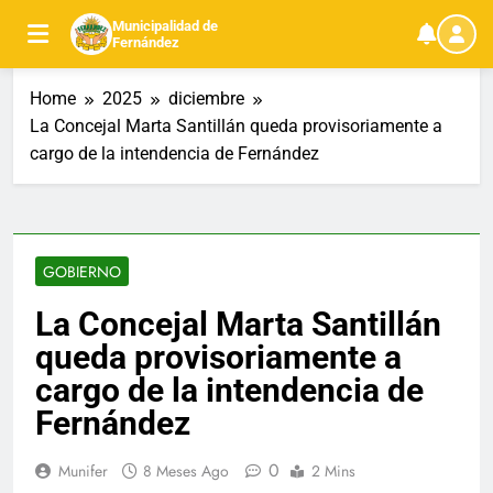
Skip
Municipalidad de
to
Fernández
content
Home
2025
diciembre
La Concejal Marta Santillán queda provisoriamente a
cargo de la intendencia de Fernández
GOBIERNO
La Concejal Marta Santillán
queda provisoriamente a
cargo de la intendencia de
Fernández
0
Munifer
8 Meses Ago
2 Mins