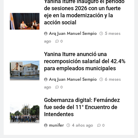
Yanina Iturre inauguró el período
de sesiones 2026 con un fuerte
eje en la modernización y la
acción social
Arq Juan Manuel Sempio
5 meses
ago
0
Yanina Iturre anunció una
recomposición salarial del 42.4%
para empleados municipales
Arq Juan Manuel Sempio
6 meses
ago
0
Gobernanza digital: Fernández
fue sede del 11° Encuentro de
Intendentes
munifer
4 años ago
0