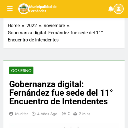
Skip
Municipalidad de
to
Fernández
content
Home
2022
noviembre
Gobernanza digital: Fernández fue sede del 11°
Encuentro de Intendentes
GOBIERNO
Gobernanza digital:
Fernández fue sede del 11°
Encuentro de Intendentes
0
Munifer
4 Años Ago
2 Mins