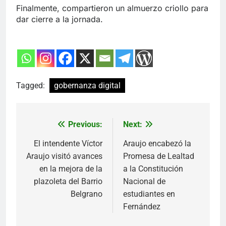
Finalmente, compartieron un almuerzo criollo para
dar cierre a la jornada.
Tagged:
gobernanza digital
Previous:
Next:
Navegación
El intendente Víctor
Araujo encabezó la
de
Araujo visitó avances
Promesa de Lealtad
entradas
en la mejora de la
a la Constitución
plazoleta del Barrio
Nacional de
Belgrano
estudiantes en
Fernández