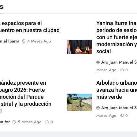
s
 espacios para el
Yanina Iturre in
uentro en nuestra ciudad
período de sesi
con un fuerte eje
niel Ibarra
4 Meses Ago
modernización y
0
social
Arq Juan Manuel 
Meses Ago
0
nández presente en
Arbolado urbano
oagro 2026: Fuerte
avanza hacia un
moción del Parque
más verde
strial y la producción
Arq Juan Manuel 
l
Meses Ago
0
nifer
5 Meses Ago
0