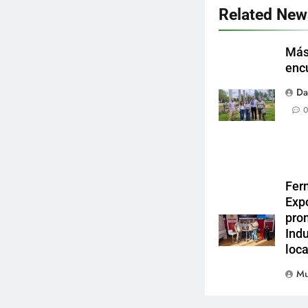
Related New
Más
enc
Da
Fer
Exp
pro
Indu
loca
Mu