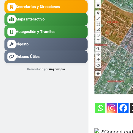
Secretarías y Direcciones
Mapa Interactivo
Autogestión y Trámites
Digesto
Enlaces Útiles
Desarrollado por
Arq Sempio
Conocé cada