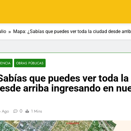
ulio
Mapa: ¿Sabías que puedes ver toda la ciudad desde arri
DENCIA
OBRAS PÚBLICAS
abías que puedes ver toda la
esde arriba ingresando en nu
0
o Ago
1 Mins