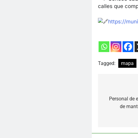
calles que comp
https://mun
Tagged:
mapa
Navegaci
Personal de e
de
de mant
entradas