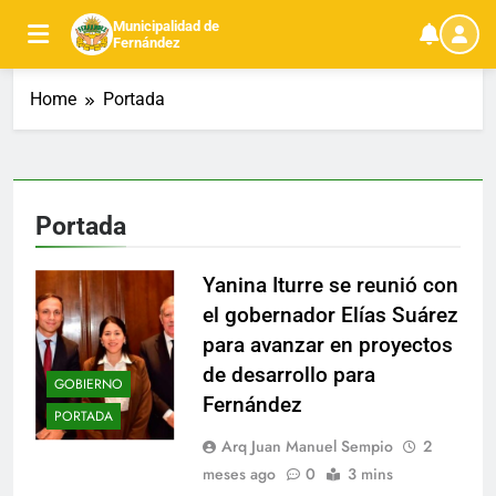
Skip
Municipalidad de
to
Fernández
content
Home
Portada
Portada
Yanina Iturre se reunió con
el gobernador Elías Suárez
para avanzar en proyectos
de desarrollo para
GOBIERNO
Fernández
PORTADA
Arq Juan Manuel Sempio
2
meses ago
0
3 mins