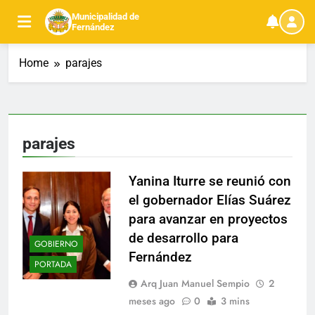
Skip
Municipalidad de
to
Fernández
content
Home
parajes
parajes
Yanina Iturre se reunió con
el gobernador Elías Suárez
para avanzar en proyectos
de desarrollo para
GOBIERNO
Fernández
PORTADA
Arq Juan Manuel Sempio
2
meses ago
0
3 mins