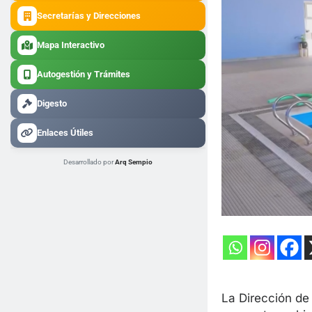
Secretarías y Direcciones
Mapa Interactivo
Autogestión y Trámites
Digesto
Enlaces Útiles
Desarrollado por
Arq Sempio
La Dirección de