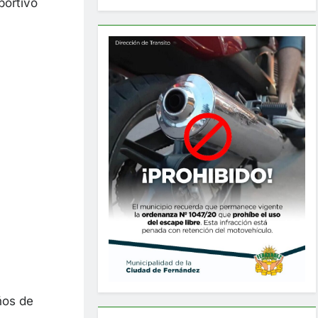
portivo
ños de