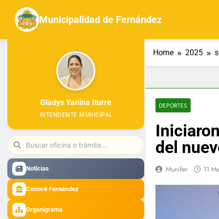
Skip
to
Municipalidad de Fernández
content
Home
2025
s
Gladys Yanina Iturre
DEPORTES
INTENDENTE MUNICIPAL
Iniciaron
del nuev
Munifer
11 M
Noticias
Conocé Fernández
Organigrama