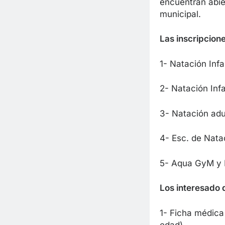
encuentran abier
municipal.
Las inscripcione
1- Natación Infan
2- Natación Infa
3- Natación adu
4- Esc. de Nata
5- Aqua GyM y P
Los interesado d
1- Ficha médica 
edad).