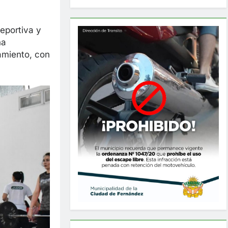
eportiva y
na
amiento, con