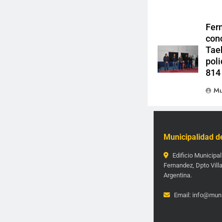
Fer
con
Tae
poli
814
Mu
Municipalidad d
Edificio Municipal
Fernandez, Dpto Villa
Argentina.
Email: info@muni