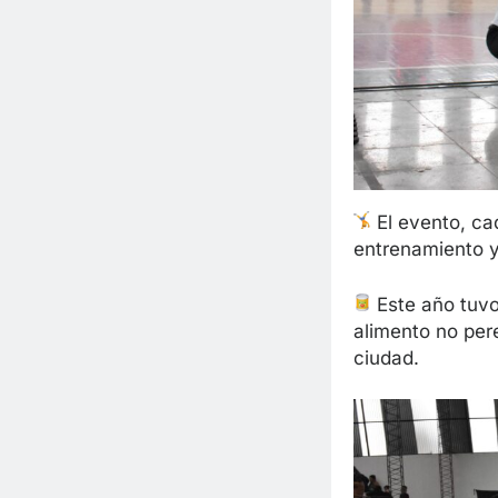
El evento, ca
entrenamiento y
Este a
ño tuvo
alimento no per
ciudad.