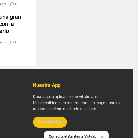
Ago
0
 una gran
con la
ario
Ago
0
Nuestra App
Descarga la aplicación móvil oficial de la
Municipalidad para realizar trámites, pagar tasas y
reportar incidencias desde tu celular.
Descargar App
×
Consultá el Asistente Virtual.