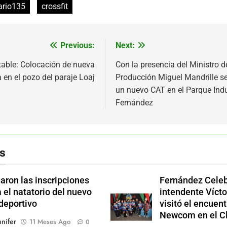
ario135
crossfit
Previous:
Next:
ón
able: Colocación de nueva
Con la presencia del Ministro d
en el pozo del paraje Loaj
Producción Miguel Mandrille s
un nuevo CAT en el Parque Indu
Fernández
s
iaron las inscripciones
Fernández Celeb
 el natatorio del nuevo
intendente Vícto
deportivo
visitó el encuent
Newcom en el Cl
nifer
11 Meses Ago
0