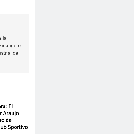
e la
e inauguró
strial de
ra: El
r Araujo
ro de
ub Sportivo