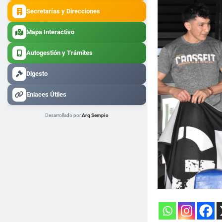
Secretarías y Direcciones
Mapa Interactivo
Autogestión y Trámites
Digesto
Enlaces Útiles
Desarrollado por
Arq Sempio