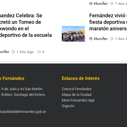
Munifer
1 Año 
nandez Celebra: Se
Fernández vivió
cretó un Torneo de
fiesta deportiva 
kwondo en el
maratón anivers
deportivo de la escuela
Munifer
1 Año 
nifer
1 Año Ago
0
e Fernández
Enlaces de Interés
: 9 de Julio y Av San Martin.
Conocé Fernández
 Robles. Santiago del Estero,
Mapa de la Ciudad
Muni Fernandez App
Digesto
cipalidaddefernandez.gob.ar