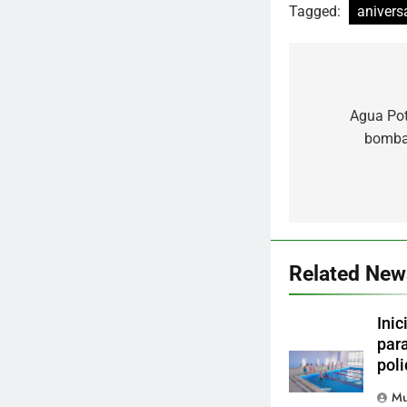
Tagged:
anivers
Navegaci
Agua Pot
de
bomba 
entradas
Related New
Inic
para
poli
Mu