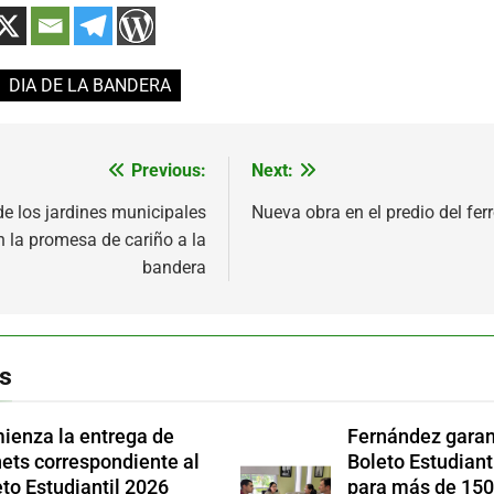
DIA DE LA BANDERA
Previous:
Next:
ón
e los jardines municipales
Nueva obra en el predio del ferr
n la promesa de cariño a la
bandera
s
ienza la entrega de
Fernández garan
ets correspondiente al
Boleto Estudianti
to Estudiantil 2026
para más de 150