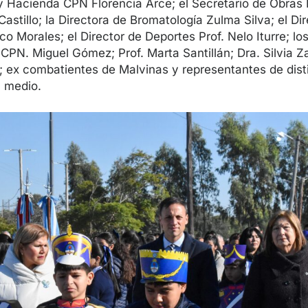
y Hacienda CPN Florencia Arce; el Secretario de Obras 
astillo; la Directora de Bromatología Zulma Silva; el Di
o Morales; el Director de Deportes Prof. Nelo Iturre; lo
 CPN. Miguel Gómez; Prof. Marta Santillán; Dra. Silvia Z
 ex combatientes de Malvinas y representantes de dist
l medio.