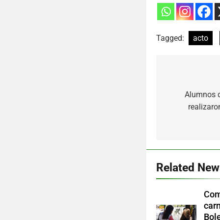
Tagged:
acto
Navegaci
Alumnos d
de
realizaro
entradas
Related New
Com
carn
Bole