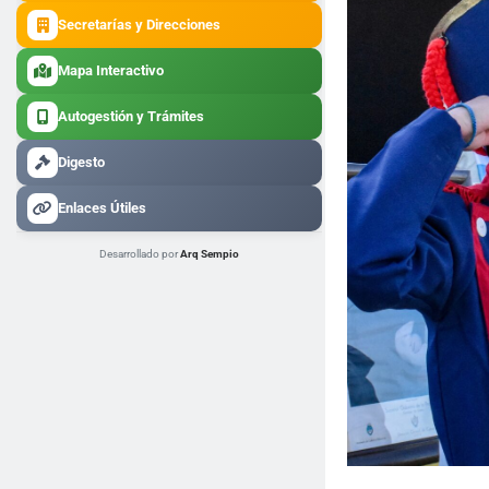
Secretarías y Direcciones
Mapa Interactivo
Autogestión y Trámites
Digesto
Enlaces Útiles
Desarrollado por
Arq Sempio