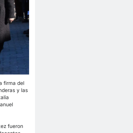
a firma del
nderas y las
alia
Manuel
tez fueron