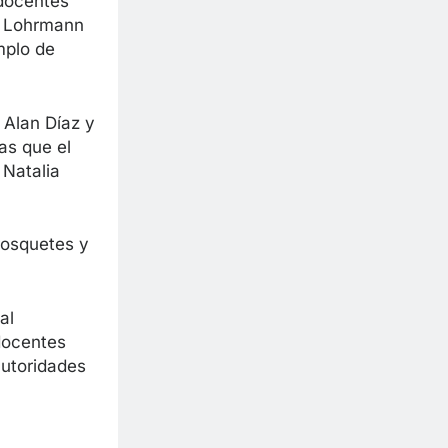
 docentes
sa Lohrmann
mplo de
 Alan Díaz y
as que el
 Natalia
 rosquetes y
al
docentes
autoridades