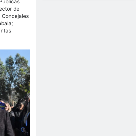
Públicas
rector de
s Concejales
abala;
intas