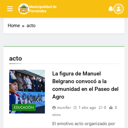
Skip
Municipalidad de
to
Fernández
content
Home
acto
acto
La figura de Manuel
Belgrano convocó a la
comunidad en el Paseo del
Agro
munifer
1 año ago
0
5
EDUCACIÓN
mins
El emotivo acto organizado por