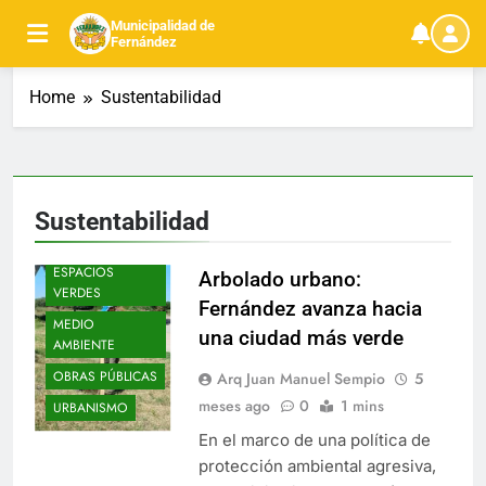
Skip
Municipalidad de
to
Fernández
content
Home
Sustentabilidad
Sustentabilidad
ESPACIOS
Arbolado urbano:
VERDES
Fernández avanza hacia
MEDIO
una ciudad más verde
AMBIENTE
OBRAS PÚBLICAS
Arq Juan Manuel Sempio
5
meses ago
0
1 mins
URBANISMO
En el marco de una política de
protección ambiental agresiva,