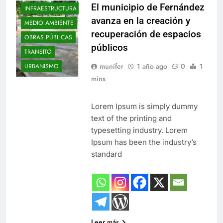
El municipio de Fernández
INFRAESTRUCTURA
avanza en la creación y
MEDIO AMBIENTE
recuperación de espacios
OBRAS PÚBLICAS
públicos
TRANSITO
munifer
1 año ago
0
1
URBANISMO
mins
Lorem Ipsum is simply dummy
text of the printing and
typesetting industry. Lorem
Ipsum has been the industry’s
standard
Leer más