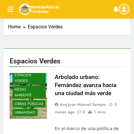
Skip
Municipalidad de
to
Fernández
content
Home
Espacios Verdes
Espacios Verdes
ESPACIOS
Arbolado urbano:
VERDES
Fernández avanza hacia
MEDIO
una ciudad más verde
AMBIENTE
OBRAS PÚBLICAS
Arq Juan Manuel Sempio
5
meses ago
0
1 mins
URBANISMO
En el marco de una política de