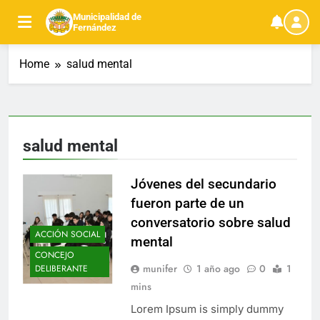
Skip
Municipalidad de
to
Fernández
content
Home
salud mental
salud mental
Jóvenes del secundario
fueron parte de un
conversatorio sobre salud
ACCIÓN SOCIAL
mental
CONCEJO
munifer
1 año ago
0
1
DELIBERANTE
mins
Lorem Ipsum is simply dummy