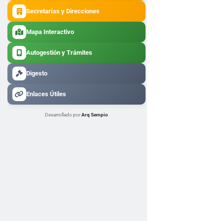
Secretarías y Direcciones
Mapa Interactivo
Autogestión y Trámites
Digesto
Enlaces Útiles
Desarrollado por
Arq Sempio