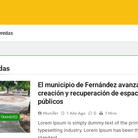
eredas
das
El municipio de Fernández avanza
creación y recuperación de espac
públicos
Munifer
1 Año Ago
0
1 Mins
TRANSITO
Lorem Ipsum is simply dummy text of the prin
typesetting industry. Lorem Ipsum has been th
standard