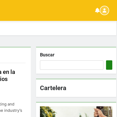
Buscar
 en la
ios
Cartelera
ting and
e industry’s