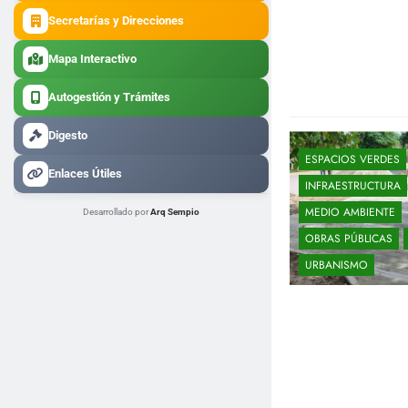
Secretarías y Direcciones
Mapa Interactivo
Autogestión y Trámites
Digesto
ESPACIOS VERDES
Enlaces Útiles
INFRAESTRUCTURA
MEDIO AMBIENTE
Desarrollado por
Arq Sempio
OBRAS PÚBLICAS
URBANISMO