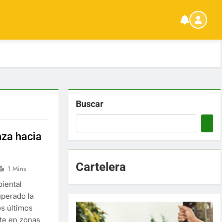
Buscar
nza hacia
Cartelera
1 Mins
biental
uperado la
os últimos
nte en zonas