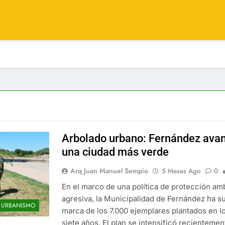
Arbolado urbano: Fernández ava
una ciudad más verde
Arq Juan Manuel Sempio
5 Meses Ago
0
En el marco de una política de protección am
agresiva, la Municipalidad de Fernández ha s
URBANISMO
marca de los 7.000 ejemplares plantados en l
siete años. El plan se intensificó recienteme