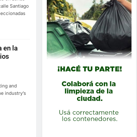
calle Santiago
eleccionadas
 en la
ios
ting and
e industry’s