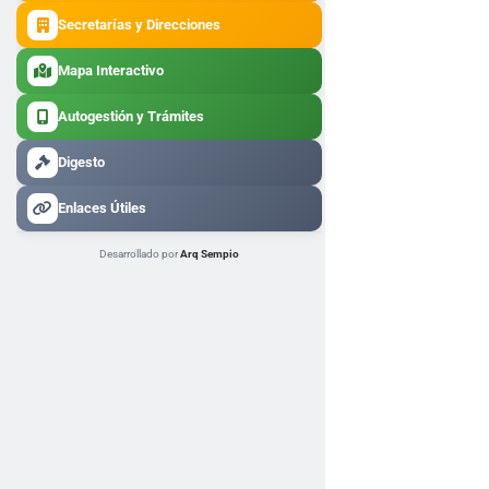
Secretarías y Direcciones
Mapa Interactivo
Autogestión y Trámites
Digesto
Enlaces Útiles
Desarrollado por
Arq Sempio