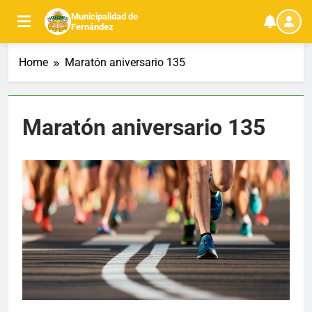
Skip
Municipalidad de
to
Fernández
content
Home
Maratón aniversario 135
Maratón aniversario 135