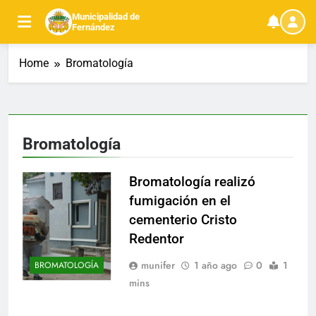
Skip
Municipalidad de
to
Fernández
content
Home
Bromatología
Bromatología
Bromatología realizó
fumigación en el
cementerio Cristo
Redentor
munifer
1 año ago
0
1
BROMATOLOGÍA
mins