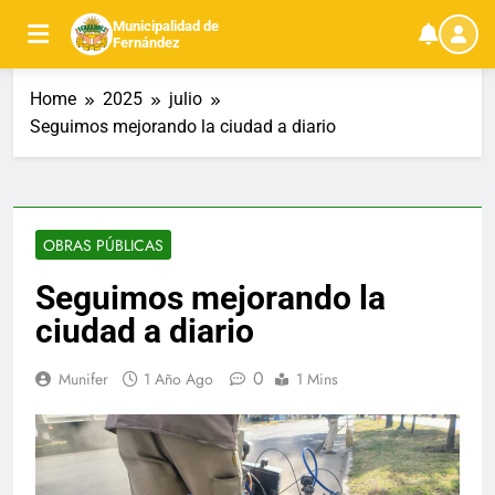
Skip
Municipalidad de
to
Fernández
content
Home
2025
julio
Seguimos mejorando la ciudad a diario
OBRAS PÚBLICAS
Seguimos mejorando la
ciudad a diario
0
Munifer
1 Año Ago
1 Mins