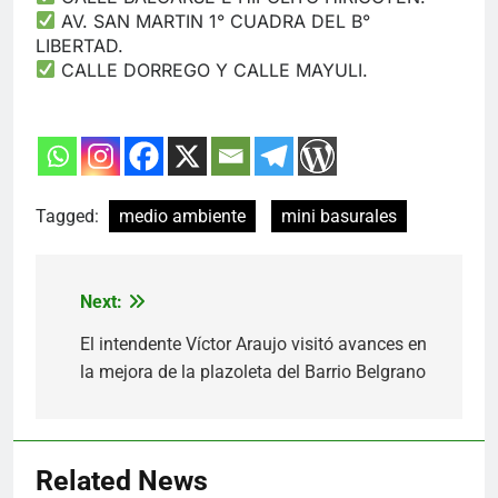
AV. SAN MARTIN 1° CUADRA DEL B°
LIBERTAD.
CALLE DORREGO Y CALLE MAYULI.
Tagged:
medio ambiente
mini basurales
Next:
Navegación
El intendente Víctor Araujo visitó avances en
de
la mejora de la plazoleta del Barrio Belgrano
entradas
Related News