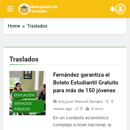
Skip
Municipalidad de
to
Fernández
content
Home
Traslados
Traslados
Fernández garantiza el
Boleto Estudiantil Gratuito
para más de 150 jóvenes
EDUCACIÓN
Arq Juan Manuel Sempio
5
SERVICIOS
meses ago
0
4 mins
PÚBLICOS
En un contexto económico
complejo a nivel nacional, la