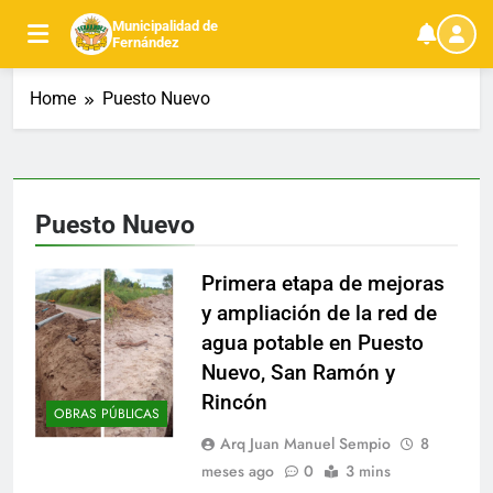
Skip
Municipalidad de
to
Fernández
content
Home
Puesto Nuevo
Puesto Nuevo
Primera etapa de mejoras
y ampliación de la red de
agua potable en Puesto
Nuevo, San Ramón y
Rincón
OBRAS PÚBLICAS
Arq Juan Manuel Sempio
8
meses ago
0
3 mins