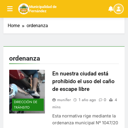
Skip
Municipalidad de
to
Fernández
content
Home
ordenanza
ordenanza
En nuestra ciudad está
prohibido el uso del caño
de escape libre
munifer
1 año ago
0
4
DIRECCIÓN DE
mins
TRÁNSITO
Esta normativa rige mediante la
ordenanza municipal Nº 1047/20