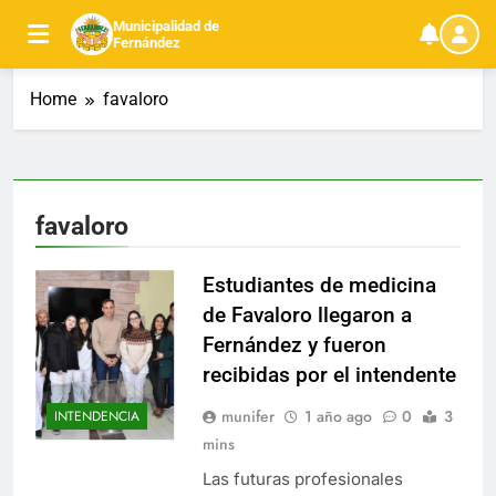
Skip
Municipalidad de
to
Fernández
content
Home
favaloro
favaloro
Estudiantes de medicina
de Favaloro llegaron a
Fernández y fueron
recibidas por el intendente
munifer
1 año ago
0
3
INTENDENCIA
mins
Las futuras profesionales