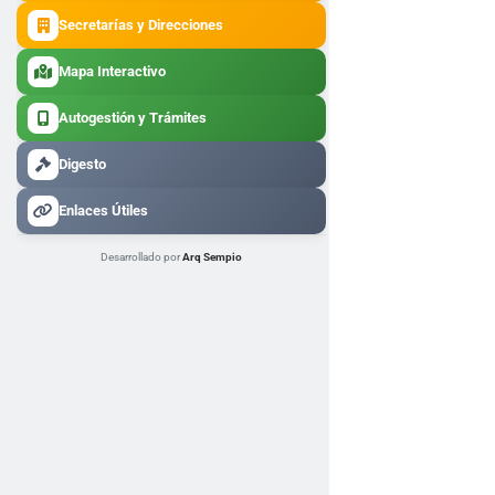
Secretarías y Direcciones
Mapa Interactivo
Autogestión y Trámites
Digesto
Enlaces Útiles
Desarrollado por
Arq Sempio