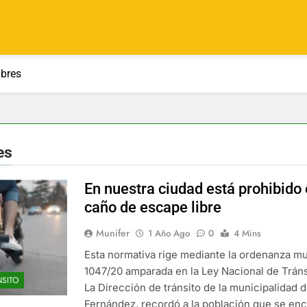
ibres
es
En nuestra ciudad está prohibido 
caño de escape libre
Munifer
1 Año Ago
0
4 Mins
Esta normativa rige mediante la ordenanza mu
1047/20 amparada en la Ley Nacional de Trán
NSITO
La Dirección de tránsito de la municipalidad d
Fernández, recordó a la población que se en