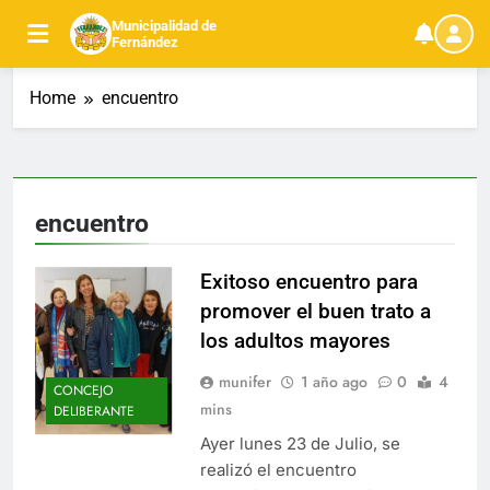
Skip
Municipalidad de
to
Fernández
content
Home
encuentro
encuentro
Exitoso encuentro para
promover el buen trato a
los adultos mayores
munifer
1 año ago
0
4
CONCEJO
mins
DELIBERANTE
Ayer lunes 23 de Julio, se
realizó el encuentro