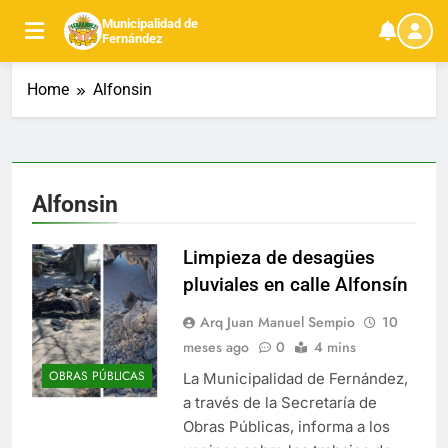
Skip
Municipalidad de
to
Fernández
content
Home
Alfonsin
Alfonsin
Limpieza de desagües
pluviales en calle Alfonsín
Arq Juan Manuel Sempio
10
meses ago
0
4 mins
OBRAS PÚBLICAS
La Municipalidad de Fernández,
a través de la Secretaría de
Obras Públicas, informa a los