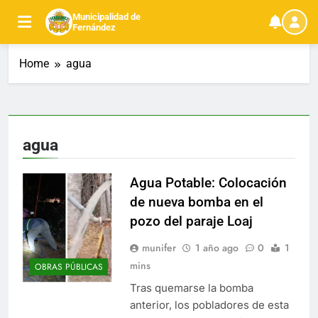
Skip
Municipalidad de
to
Fernández
content
Home
agua
agua
Agua Potable: Colocación
de nueva bomba en el
pozo del paraje Loaj
munifer
1 año ago
0
1
mins
OBRAS PÚBLICAS
Tras quemarse la bomba
anterior, los pobladores de esta