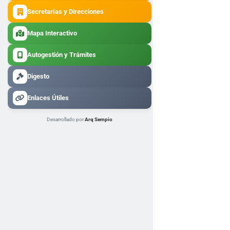
Secretarías y Direcciones
Mapa Interactivo
Autogestión y Trámites
Digesto
Enlaces Útiles
Desarrollado por
Arq Sempio