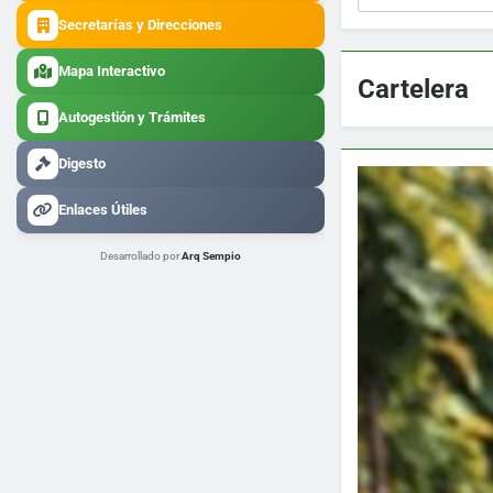
Secretarías y Direcciones
Mapa Interactivo
Cartelera
Autogestión y Trámites
Digesto
Enlaces Útiles
Desarrollado por
Arq Sempio