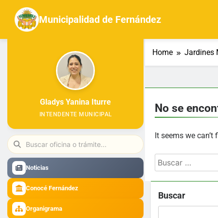
Skip
to
Municipalidad de Fernández
content
Home
Jardines 
Gladys Yanina Iturre
No se encon
INTENDENTE MUNICIPAL
It seems we can’t 
Buscar:
Noticias
Conocé Fernández
Buscar
Organigrama